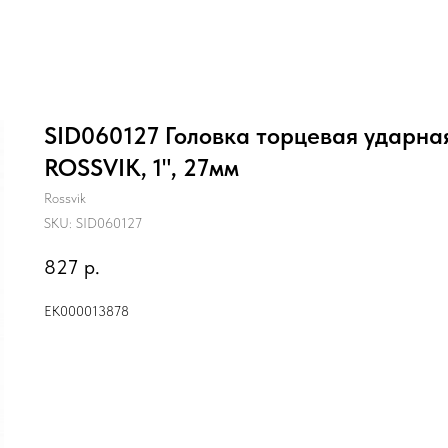
SID060127 Головка торцевая ударная
ROSSVIK, 1", 27мм
Rossvik
SKU:
SID060127
827
р.
ЕК000013878