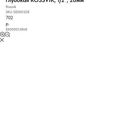
глубокая ROSSVIK, 1/2", 28мм
Rossvik
SKU:
SID061228
702
р.
ЕК000013868