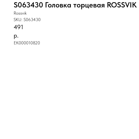
S063430 Головка торцевая ROSSVIK 
Rossvik
SKU:
S063430
491
р.
ЕК000010820