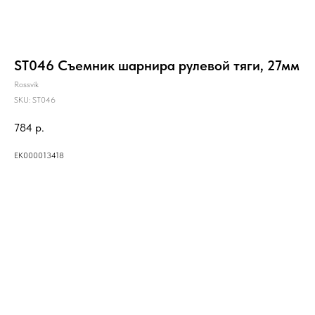
ST046 Съемник шарнира рулевой тяги, 27мм
Rossvik
SKU:
ST046
784
р.
ЕК000013418