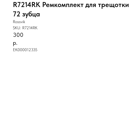
R7214RK Ремкомплект для трещотки 
72 зубца
Rossvik
SKU:
R7214RK
300
р.
ЕК000012335