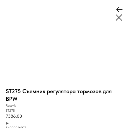
ST275 Съемник регулятора тормозов для
BPW
Rossvik
ST275
7386,00
р.
ЕК000016973