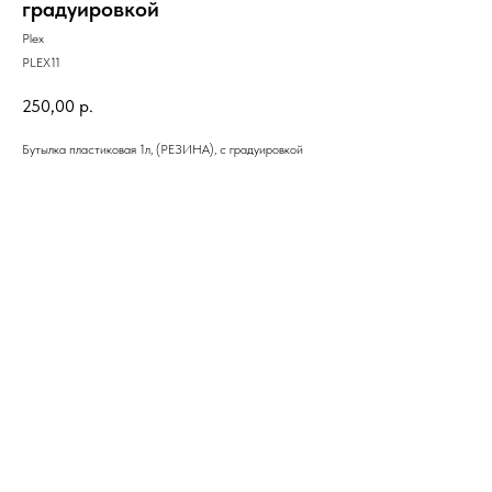
градуировкой
Plex
PLEX11
250,00
р.
Бутылка пластиковая 1л, (РЕЗИНА), с градуировкой