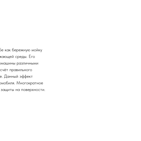
бе как бережную мойку
ужающей среды. Его
томашины различными
 счёт правильного
не. Данный эффект
томобиля. Многократное
защиты на поверхности.