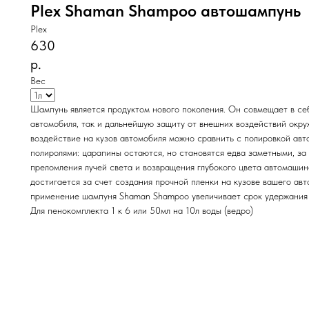
Plex Shaman Shampoo автошампунь
Plex
630
р.
Вес
Шампунь является продуктом нового поколения. Он совмещает в се
автомобиля, так и дальнейшую защиту от внешних воздействий окр
воздействие на кузов автомобиля можно сравнить с полировкой ав
полиролями: царапины остаются, но становятся едва заметными, за
преломления лучей света и возвращения глубокого цвета автомаши
достигается за счет создания прочной пленки на кузове вашего ав
применение шампуня Shaman Shampoo увеличивает срок удержания 
Для пенокомплекта 1 к 6 или 50мл на 10л воды (ведро)