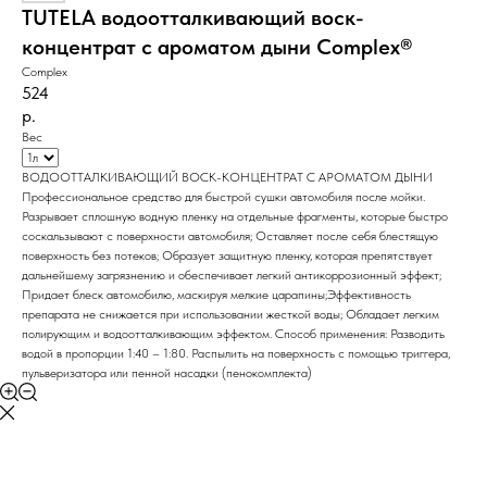
TUTELA водоотталкивающий воск-
концентрат c ароматом дыни Complex®
Complex
524
р.
Вес
ВОДООТТАЛКИВАЮЩИЙ ВОСК-КОНЦЕНТРАТ C АРОМАТОМ ДЫНИ
Профессиональное средство для быстрой сушки автомобиля после мойки.
Разрывает сплошную водную пленку на отдельные фрагменты, которые быстро
соскальзывают с поверхности автомобиля; Оставляет после себя блестящую
поверхность без потеков; Образует защитную пленку, которая препятствует
дальнейшему загрязнению и обеспечивает легкий антикоррозионный эффект;
Придает блеск автомобилю, маскируя мелкие царапины;Эффективность
препарата не снижается при использовании жесткой воды; Обладает легким
полирующим и водоотталкивающим эффектом. Способ применения: Разводить
водой в пропорции 1:40 – 1:80. Распылить на поверхность с помощью триггера,
пульверизатора или пенной насадки (пенокомплекта)