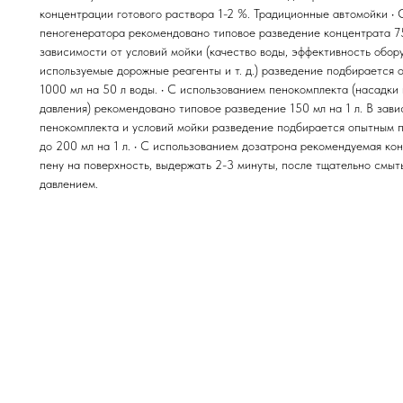
концентрации готового раствора 1-2 %. Традиционные автомойки •
пеногенератора рекомендовано типовое разведение концентрата 75
зависимости от условий мойки (качество воды, эффективность обору
используемые дорожные реагенты и т. д.) разведение подбирается 
1000 мл на 50 л воды. • С использованием пенокомплекта (насадки
давления) рекомендовано типовое разведение 150 мл на 1 л. В зав
пенокомплекта и условий мойки разведение подбирается опытным п
до 200 мл на 1 л. • С использованием дозатрона рекомендуемая ко
пену на поверхность, выдержать 2-3 минуты, после тщательно смыт
давлением.