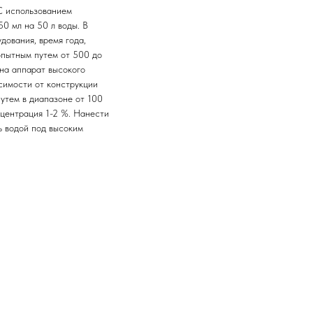
 С использованием
0 мл на 50 л воды. В
дования, время года,
опытным путем от 500 до
 на аппарат высокого
исимости от конструкции
утем в диапазоне от 100
нцентрация 1-2 %. Нанести
ь водой под высоким