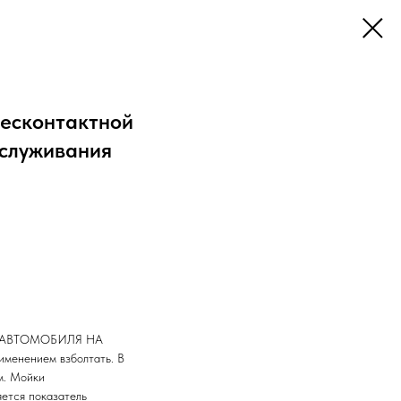
бесконтактной
бслуживания
 АВТОМОБИЛЯ НА
нением взболтать. В
м. Мойки
ется показатель