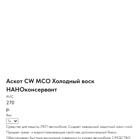
Аскот CW МСО Холодный воск
НАНОконсервант
АИС
270
р.
Вес
Средство для защиты ЛКП автомобиля. Создает невидимый защитный нано-слой.
Придает грязе- и водоотталкивающие свойства, дополнительный блеск.
Обеспечивает быстрое высыхание поверхности кузова автомобиля. СРЕДСТВО