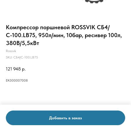
Компрессор поршневой ROSSVIK СБ4/
С-100.LB75, 950л/мин, 10бар, ресивер 100л,
380В/5,5кВт
Rossvik
SKU:
СБ4/С-100.LB75
121 948
р.
ЕК000007008
Добавить в заказ