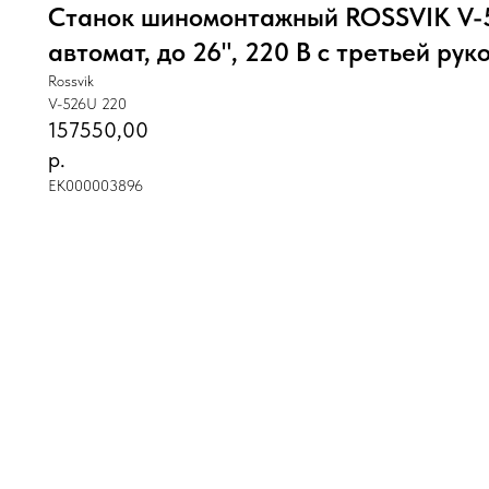
Станок шиномонтажный ROSSVIK V-5
автомат, до 26", 220 В с третьей рук
Rossvik
V-526U 220
157550,00
р.
ЕК000003896