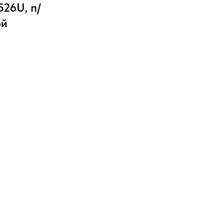
26U, п/
ой