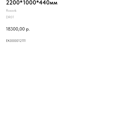
2200*1000*440мм
Rossvik
DR01
18300,00
р.
ЕК000012111