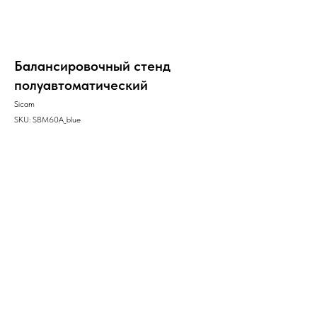
Балансировочный стенд
полуавтоматический
Sicam
SKU:
SBM60A_blue