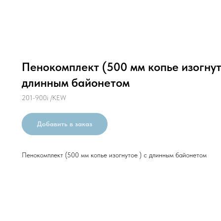
Пенокомплект (500 мм копье изогнут
длинным байонетом
201-900i /KEW
Добавить в заказ
Пенокомплект (500 мм копье изогнутое ) с длинным байонетом